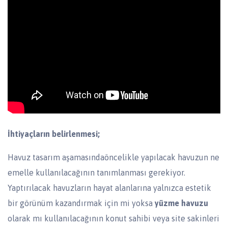
İhtiyaçların belirlenmesi;
Havuz tasarım aşamasındaöncelikle yapılacak havuzun ne
emelle kullanılacağının tanımlanması gerekiyor.
Yaptırılacak havuzların hayat alanlarına yalnızca estetik
bir görünüm kazandırmak için mi yoksa
yüzme havuzu
olarak mı kullanılacağının konut sahibi veya site sakinleri