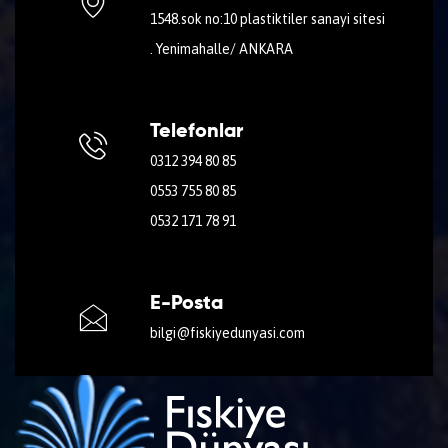
1548.sok no:10 plastiktiler sanayi sitesi
. Yenimahalle/ ANKARA
Telefonlar
0312 394 80 85
0553 755 80 85
0532 171 78 91
E-Posta
bilgi@fiskiyedunyasi.com