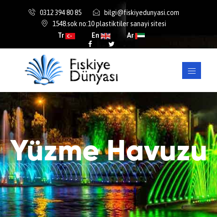
0312 394 80 85
bilgi@fiskiyedunyasi.com
1548.sok no:10 plastiktiler sanayi sitesi
Tr
En
Ar
Yüzme Havuzu