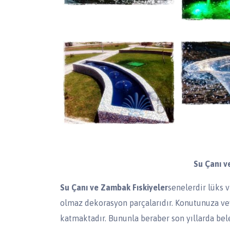
Su Çanı v
Su Çanı ve Zambak Fıskiyeler
senelerdir lüks v
olmaz dekorasyon parçalarıdır. Konutunuza vey
katmaktadır. Bununla beraber son yıllarda bele