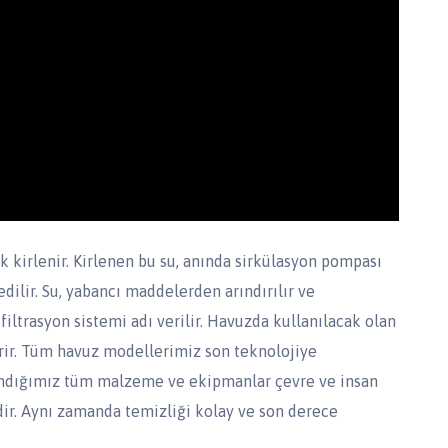
k kirlenir. Kirlenen bu su, anında sirkülasyon pompası
dilir. Su, yabancı maddelerden arındırılır ve
 filtrasyon sistemi adı verilir. Havuzda kullanılacak olan
rir. Tüm havuz modellerimiz son teknolojiye
llandığımız tüm malzeme ve ekipmanlar çevre ve insan
ir. Aynı zamanda temizliği kolay ve son derece