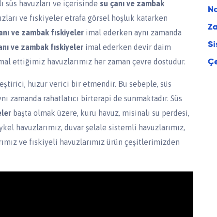
ı süs havuzları ve içerisinde
su çanı ve zambak
No
zları ve fıskiyeler etrafa görsel hoşluk katarken
Za
anı ve zambak fıskiyeler
imal ederken aynı zamanda
Si
anı ve zambak fıskiyeler
imal ederken devir daim
 imal ettiğimiz havuzlarımız her zaman çevre dostudur.
Çe
eştirici, huzur verici bir etmendir. Bu sebeple, süs
aynı zamanda rahatlatıcı birterapi de sunmaktadır. Süs
eler
başta olmak üzere, kuru havuz, misinalı su perdesi,
eykel havuzlarımız, duvar şelale sistemli havuzlarımız,
rımız ve fıskiyeli havuzlarımız ürün çeşitlerimizden