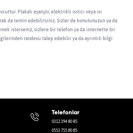
ttur. Plakalı eşanjör, elektrikli ısıtıcı veya ısı
rak da temin edebilirsiniz. Sizler de konutunuzun ya da
rmek isterseniz, sizlere bir telefon ya da internette bir
gilerinden randevu talep edebilir ya da ayrıntılı bilgi
Telefonlar
0312 394 80 85
0553 755 80 85