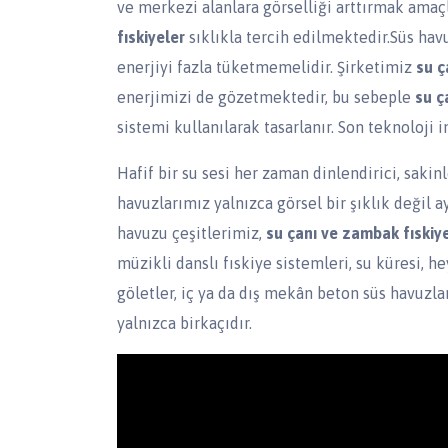
ve merkezi alanlara görselliği arttırmak amaçl
fıskiyeler
sıklıkla tercih edilmektedir.Süs havu
enerjiyi fazla tüketmemelidir. Şirketimiz
su ç
enerjimizi de gözetmektedir, bu sebeple
su ç
sistemi kullanılarak tasarlanır. Son teknoloji
Hafif bir su sesi her zaman dinlendirici, sakinl
havuzlarımız yalnızca görsel bir şıklık değil 
havuzu çeşitlerimiz,
su çanı ve zambak fıskiy
müzikli danslı fıskiye sistemleri, su küresi, h
göletler, iç ya da dış mekân beton süs havuzla
yalnızca birkaçıdır.