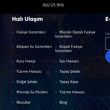
0532 171 78 91
Hızlı Ulaşım
E
Fıskiye Sistemleri
Müzikli Danslı Fıskiye
İn
Sistemleri
Atlayan Su Sistemleri
Köpük Fıskiye
Sistemleri
Kuru Havuz
Süs Havuzu
Yüzme Havuzu
Yapay Şelale
Doğal Şelale
Yapay Kaya
Misinalı Su Perdesi
Yüzme Havuzu
Nozullar
Blog