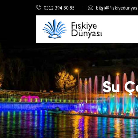
0312 394 80 85
bilgi@fiskiyedunyas
Su Ç