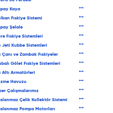
bra Su Perdesi
apay Kaya
lkan Fıskiye Sistemi
pay Şelale
re Fıskiye Sistemleri
 Jeti Kubbe Sistemleri
 Çanı ve Zambak Fıskiyeler
balı Gölet Fıskiye Sistemleri
 Altı Armatürleri
üzme Havuzu
ber Çalışmalarımız
slanmaz Çelik Kollektör Sistemi
aslanmaz Pompa Motorları