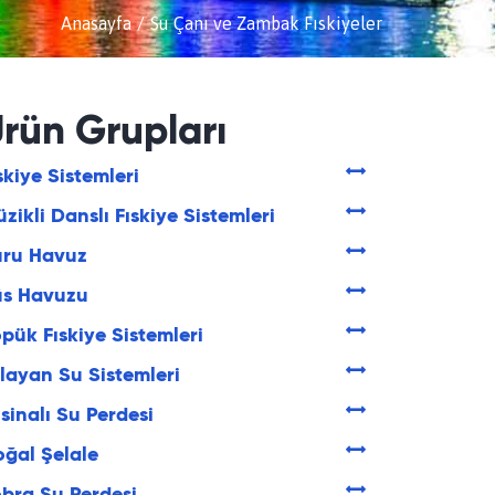
Anasayfa
Su Çanı ve Zambak Fıskiyeler
rün Grupları
skiye Sistemleri
zikli Danslı Fıskiye Sistemleri
uru Havuz
üs Havuzu
pük Fıskiye Sistemleri
layan Su Sistemleri
sinalı Su Perdesi
ğal Şelale