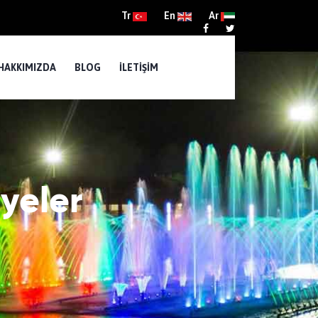
Tr
En
Ar
HAKKIMIZDA
BLOG
İLETIŞIM
yeler