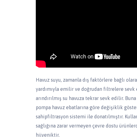
Havuz suyu, zamanla dış faktörlere bağlı olara
yardımıyla emilir ve doğrudan filtrelere sevk e
arındırılmış su havuza tekrar sevk edilir. Buna
pompa havuz ebatlarına göre değişiklik göste
sahipfiltrasyon sistemi ile donatılmıştır. Ku
sağlığına zarar vermeyen çevre dostu ürünlerd
hijyeniktir.