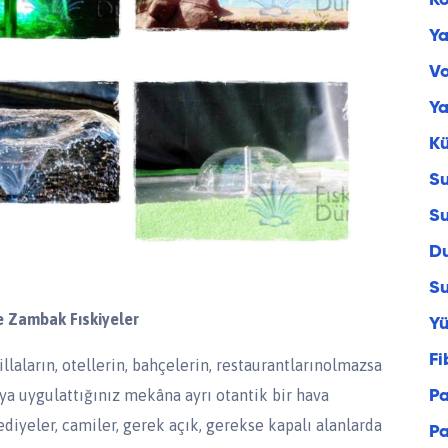
Ko
Y
Vo
Ya
Kü
Su
Su
Du
Su
e Zambak Fıskiyeler
Y
Fi
illaların, otellerin, bahçelerin, restaurantlarınolmazsa
a uygulattığınız mekâna ayrı otantik bir hava
Pa
diyeler, camiler, gerek açık, gerekse kapalı alanlarda
P