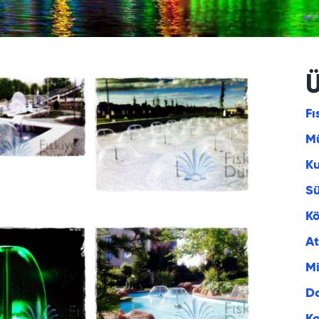
Ü
Fı
Mü
K
S
Kö
At
Mi
Do