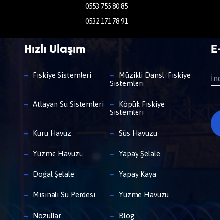
0553 755 80 85
0532 171 78 91
Hızlı Ulaşım
E
Fıskiye Sistemleri
Müzikli Danslı Fıskiye
İn
Sistemleri
Atlayan Su Sistemleri
Köpük Fıskiye
Sistemleri
Kuru Havuz
Süs Havuzu
Yüzme Havuzu
Yapay Şelale
Doğal Şelale
Yapay Kaya
Misinalı Su Perdesi
Yüzme Havuzu
Nozullar
Blog