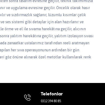
ikten sonra tasarım evresine geçilir, teknik takımımızla
ır ve uygulama evresine geçilir. Öncelik olarak hasır
lır ve sızdırmazlık sağlanır, lüzumlu kısımlar çelik
ve ses sistemi gibi detaylar için alan hazırlanır ve
e örme ve el ile sıvama harekâtına geçilir, alıcının
nra yalıtım harekâtına geçilir, yalıtım izolasyon sıvası
hada zanaatkar ustalarımız tarafından reeli aratmayan
 Yapılan her sıva operasyonunun ardından bir gün
leri göz önüne alınarak özel metotlar kullanılarak renk
Telefonlar
0312 394 80 85