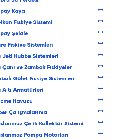
bra Su Perdesi
apay Kaya
lkan Fıskiye Sistemi
pay Şelale
re Fıskiye Sistemleri
 Jeti Kubbe Sistemleri
 Çanı ve Zambak Fıskiyeler
balı Gölet Fıskiye Sistemleri
 Altı Armatürleri
üzme Havuzu
ber Çalışmalarımız
slanmaz Çelik Kollektör Sistemi
aslanmaz Pompa Motorları