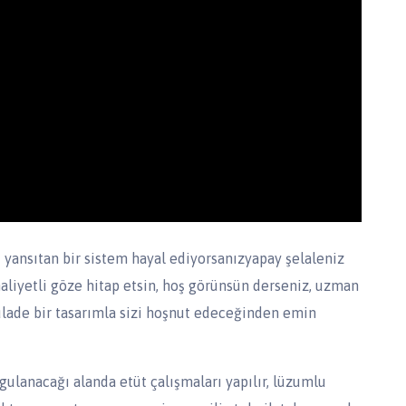
 yansıtan bir sistem hayal ediyorsanızyapay şelaleniz
maliyetli göze hitap etsin, hoş görünsün derseniz, uzman
ulade bir tasarımla sizi hoşnut edeceğinden emin
ulanacağı alanda etüt çalışmaları yapılır, lüzumlu