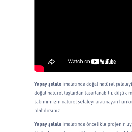
Yapay şelale
imalatında doğal natürel şelaleyi
doğal natürel taşlardan tasarlanabilir, düşük 
takımımızın natürel şelaleyi aratmayan harik
olabilirsiniz.
Yapay şelale
imalatında öncelikle projenin uyg