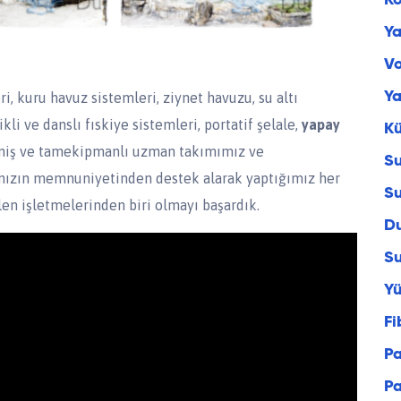
Ko
Y
Vo
Ya
, kuru havuz sistemleri, ziynet havuzu, su altı
li ve danslı fıskiye sistemleri, portatif şelale,
yapay
Kü
işmiş ve tamekipmanlı uzman takımımız ve
Su
rımızın memnuniyetinden destek alarak yaptığımız her
Su
len işletmelerinden biri olmayı başardık.
Du
Su
Y
Fi
Pa
P