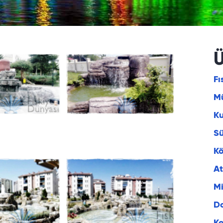
Ü
Fı
Mü
K
S
Kö
At
Mi
Do