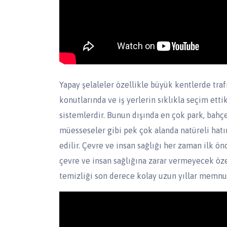
Yapay şelaleler özellikle büyük kentlerde trafi
konutlarında ve iş yerlerin sıklıkla seçim et
sistemlerdir. Bunun dışında en çok park, bahçe,
müesseseler gibi pek çok alanda natüreli hatırl
edilir. Çevre ve insan sağlığı her zaman ilk ö
çevre ve insan sağlığına zarar vermeyecek özel
temizliği son derece kolay uzun yıllar memnun