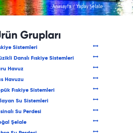
Anasayfa
Yapay Şelale
rün Grupları
skiye Sistemleri
zikli Danslı Fıskiye Sistemleri
uru Havuz
üs Havuzu
pük Fıskiye Sistemleri
layan Su Sistemleri
sinalı Su Perdesi
ğal Şelale