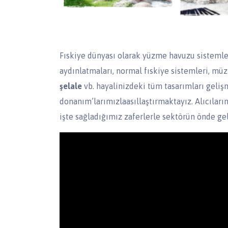
Fıskiye dünyası olarak yüzme havuzu sistemleri
aydınlatmaları, normal fıskiye sistemleri, müzik
şelale
vb. hayalinizdeki tüm tasarımları gel
donanım’larımızlaasıllaştırmaktayız. Alıcıla
işte sağladığımız zaferlerle sektörün önde ge