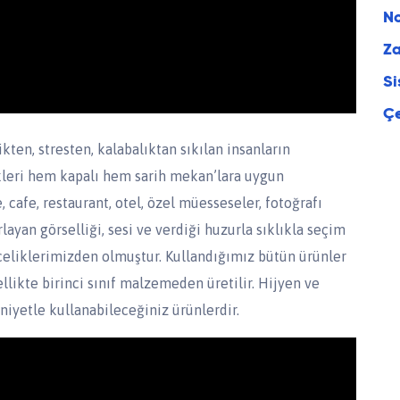
No
Za
Si
Çe
kten, stresten, kalabalıktan sıkılan insanların
tikleri hem kapalı hem sarih mekan’lara uygun
 cafe, restaurant, otel, özel müesseseler, fotoğrafı
ayan görselliği, sesi ve verdiği huzurla sıklıkla seçim
nceliklerimizden olmuştur. Kullandığımız bütün ürünler
likte birinci sınıf malzemeden üretilir. Hijyen ve
iyetle kullanabileceğiniz ürünlerdir.