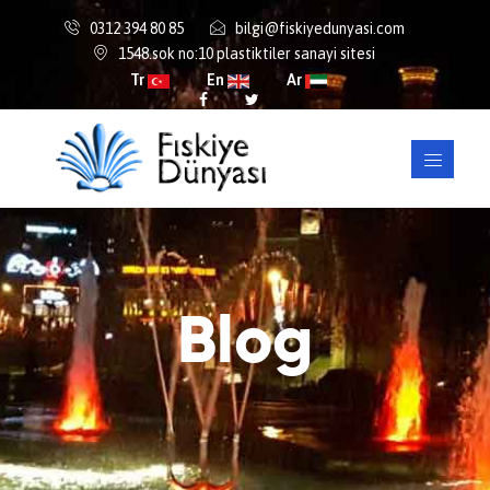
0312 394 80 85
bilgi@fiskiyedunyasi.com
1548.sok no:10 plastiktiler sanayi sitesi
Tr
En
Ar
Blog