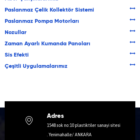
Paslanmaz Çelik Kollektör Sistemi
Paslanmaz Pompa Motorları
Nozullar
Zaman Ayarlı Kumanda Panoları
Sis Efekti
Çeşitli Uygulamalarımız
Adres
1548.sok no:10 plastiktiler sanayi sitesi
. Yenimahalle/ ANKARA