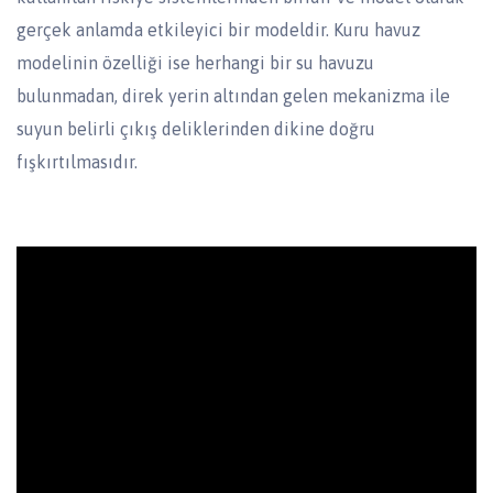
gerçek anlamda etkileyici bir modeldir. Kuru havuz
modelinin özelliği ise herhangi bir su havuzu
bulunmadan, direk yerin altından gelen mekanizma ile
suyun belirli çıkış deliklerinden dikine doğru
fışkırtılmasıdır.