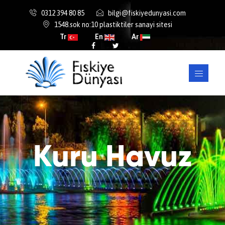
0312 394 80 85
bilgi@fiskiyedunyasi.com
1548.sok no:10 plastiktiler sanayi sitesi
Tr
En
Ar
Kuru Havuz