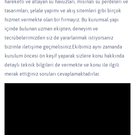
hareketli ve atlayan su havuzları, misinalı su perdeleri ve
tasarımları, şelale yapımı ve akış sitemleri gibi birçok
hizmet vermekte olan bir firmayız. Bu kurumsal yapı
içinde bulunan uzman ekipten, deneyim ve
tecrübelerimizden siz de yararlanmak istiyorsanız
bizimle iletişime geçmelisiniz.Ekibimiz aynı zamanda
kurulum öncesi ön keşif yaparak sizlere konu hakkında
detaylı teknik bilgileri de vermekte ve konu ile ilgili
merak ettiğiniz soruları cevaplamaktadırlar.