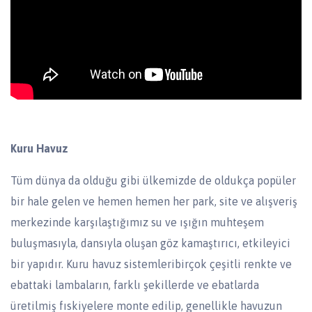
Kuru Havuz
Tüm dünya da olduğu gibi ülkemizde de oldukça popüler
bir hale gelen ve hemen hemen her park, site ve alışveriş
merkezinde karşılaştığımız su ve ışığın muhteşem
buluşmasıyla, dansıyla oluşan göz kamaştırıcı, etkileyici
bir yapıdır. Kuru havuz sistemleribirçok çeşitli renkte ve
ebattaki lambaların, farklı şekillerde ve ebatlarda
üretilmiş fıskiyelere monte edilip, genellikle havuzun