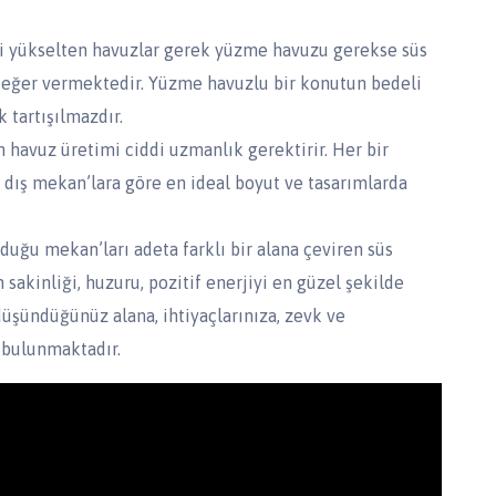
ni yükselten havuzlar gerek yüzme havuzu gerekse süs
 değer vermektedir. Yüzme havuzlu bir konutun bedeli
 tartışılmazdır.
 havuz üretimi ciddi uzmanlık gerektirir. Her bir
 dış mekan’lara göre en ideal boyut ve tasarımlarda
ğu mekan’ları adeta farklı bir alana çeviren süs
akinliği, huzuru, pozitif enerjiyi en güzel şekilde
üşündüğünüz alana, ihtiyaçlarınıza, zevk ve
t bulunmaktadır.