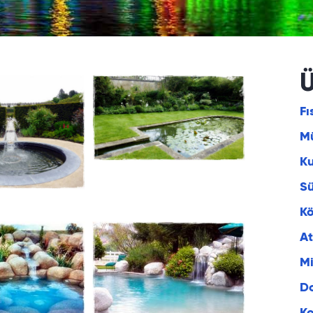
Ü
Fı
Mü
K
S
Kö
At
Mi
Do