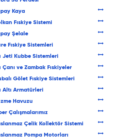
bra Su Perdesi
apay Kaya
lkan Fıskiye Sistemi
pay Şelale
re Fıskiye Sistemleri
 Jeti Kubbe Sistemleri
 Çanı ve Zambak Fıskiyeler
balı Gölet Fıskiye Sistemleri
 Altı Armatürleri
üzme Havuzu
ber Çalışmalarımız
slanmaz Çelik Kollektör Sistemi
aslanmaz Pompa Motorları