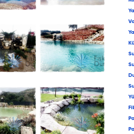
Ko
Y
Vo
Ya
Kü
Su
Su
Du
Su
Y
Fi
Pa
P