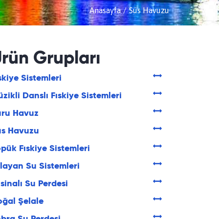
Anasayfa
Süs Havuzu
rün Grupları
skiye Sistemleri
zikli Danslı Fıskiye Sistemleri
uru Havuz
üs Havuzu
pük Fıskiye Sistemleri
layan Su Sistemleri
sinalı Su Perdesi
ğal Şelale