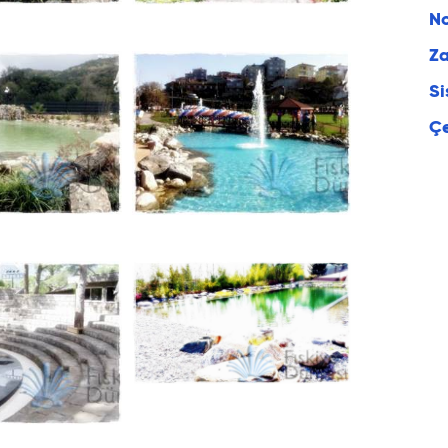
No
Za
Si
Çe